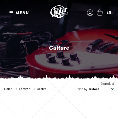
MENU
EN
Culture
Et si nous lisions un peu ? La guitare, objet de culte incontournable
est partout. Que vous souhaitiez en savoir plus sur son histoire,
ses variantes, ses revues techniques ou même la voir comme
héroïne de romans, The Guitar Division a sélectionné pour vous
des ouvrages incontournables.
0 product
×
Home
Lifestyle
Culture
Sort by
lastest