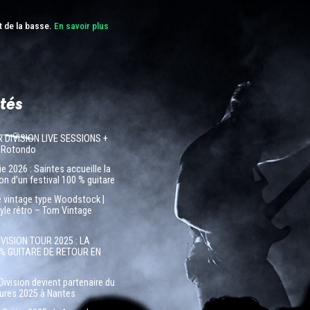
t de la basse.
En savoir plus
tés
R DIVISION LIVE SESSIONS +
 Rotondo
e 2026 : Saintes accueille la
on d’un festival 100 % guitare
e vintage type Woodstock |
tyle rétro – Tom Vintage
IVISION TOUR 2025 : LA
% GUITARE DE RETOUR EN
Division devient partenaire du
tures 2025 à Nantes