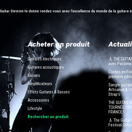
Guitar Division te donne rendez-vous avec l’excellence du monde de la guitare e
Acheter un produit
Actuali
Guitares électriques
🎸 THE GUITA
avec Pacôme
Guitares acoustiques
Cordes en Foli
Basses
première éditi
Amplificateurs
Sangle guitar
Artisanat & s
Effets Guitares & Basses
Strap’s
Accessoires
THE GUITAR D
TOURNÉE 100
Lifestyle
FRANCE !
n
Rechercher un produit
🎸 The Guitar 
Festival Créa