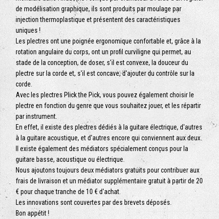
de modélisation graphique, ils sont produits par moulage par
injection thermoplastique et présentent des caractéristiques
uniques !
Les plectres ont une poignée ergonomique confortable et, grâce à la
rotation angulaire du corps, ont un profil curviligne qui permet, au
stade de la conception, de doser, s'il est convexe, la douceur du
plectre sur la corde et, s'il est concave, d'ajouter du contrôle sur la
corde.
Avec les plectres Plick the Pick, vous pouvez également choisir le
plectre en fonction du genre que vous souhaitez jouer, et les répartir
par instrument.
En effet, il existe des plectres dédiés à la guitare électrique, d'autres
à la guitare acoustique, et d'autres encore qui conviennent aux deux.
Il existe également des médiators spécialement conçus pour la
guitare basse, acoustique ou électrique.
Nous ajoutons toujours deux médiators gratuits pour contribuer aux
frais de livraison et un médiator supplémentaire gratuit à partir de 20
€ pour chaque tranche de 10 € d'achat.
Les innovations sont couvertes par des brevets déposés.
Bon appétit !