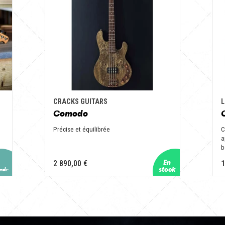
CRACKS GUITARS
L
Comodo
Précise et équilibrée
C
a
b
2 890,00 €
1