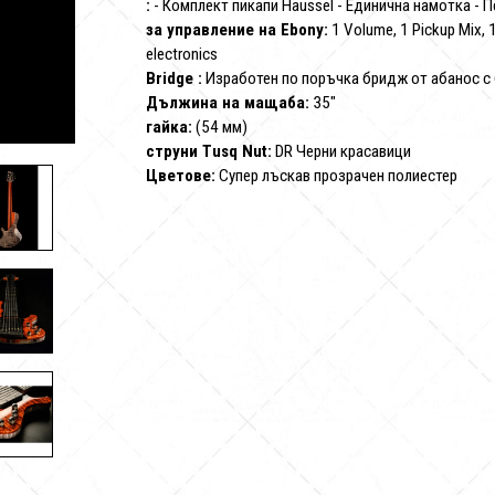
:
- Комплект пикапи Haussel - Единична намотка - 
за управление на Ebony:
1 Volume, 1 Pickup Mix, 1
electronics
Bridge :
Изработен по поръчка бридж от абанос с 6
Дължина на мащаба:
35"
гайка:
(54 мм)
струни Tusq Nut:
DR Черни красавици
Цветове:
Супер лъскав прозрачен полиестер