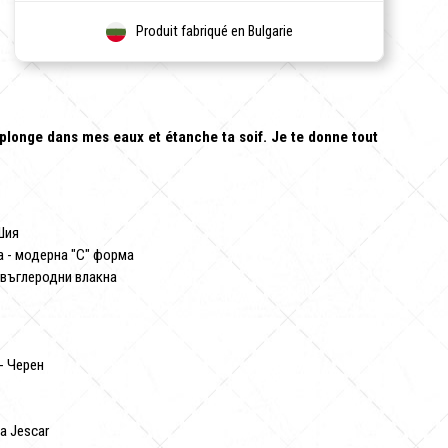
Produit fabriqué en Bulgarie
 plonge dans mes eaux et étanche ta soif. Je te donne tout
Шия
а - модерна "C" форма
 въглеродни влакна
- Черен
а Jescar