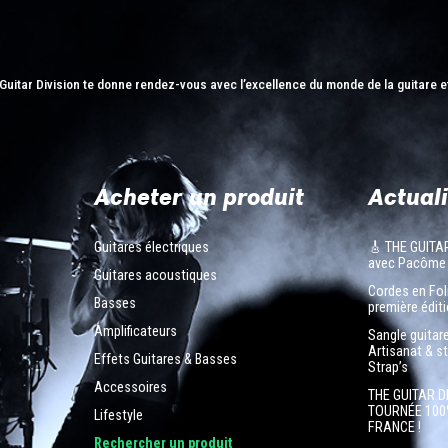
Guitar Division te donne rendez-vous avec l’excellence du monde de la guitare e
Acheter un produit
Actuali
Guitares électriques
🎸 THE GUITA
avec Pacôme
Guitares acoustiques
Cordes en Foli
Basses
première éditi
Amplificateurs
Sangle guitar
Artisanat & s
Effets Guitares & Basses
Strap’s
Accessoires
THE GUITAR D
TOURNÉE 100
Lifestyle
FRANCE !
n
Rechercher un produit