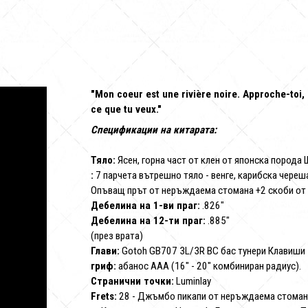
"Mon coeur est une rivière noire. Approche-toi,
ce que tu veux."
Спецификации на китарата:
Тяло:
Ясен, горна част от клен от японска порода 
:
7 парчета вътрешно тяло - венге, карибска череш
Опъващ прът от неръждаема стомана +2 скоби от
Дебелина на 1-ви праг:
.826"
Дебелина на 12-ти праг:
.885"
(през врата)
Глави:
Gotoh GB707 3L/3R BC бас тунери Клавиши 
гриф:
абанос AAA (16" - 20" комбиниран радиус).
Странични точки:
Luminlay
Frets:
28 - Джъмбо пикапи от неръждаема стоман