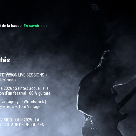
t de la basse.
En savoir plus
tés
R DIVISION LIVE SESSIONS +
 Rotondo
e 2026 : Saintes accueille la
on d’un festival 100 % guitare
e vintage type Woodstock |
tyle rétro – Tom Vintage
IVISION TOUR 2025 : LA
% GUITARE DE RETOUR EN