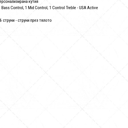
Персонализирана кутия
 Bass Control, 1 Mid Control, 1 Control Treble - USA Active
 струни - струни през тялото