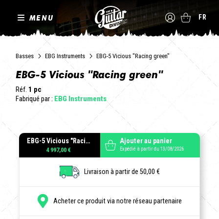
MENU
FR
Basses
EBG Instruments
EBG-5 Vicious "Racing green"
EBG-5 Vicious "Racing green"
Réf.
1 pc
Fabriqué par :
EBG Instruments
EBG-5 Vicious "Racing green"
Ajouter au panier
Expédié à partir du 13/08/2026
4 997,00 €
Livraison à partir de 50,00 €
Acheter ce produit via notre réseau partenaire