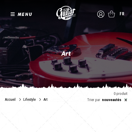
MENU
FR
Art
Donner à voir et à afficher. The Guitar Division a sélectionné pour
vous des artistes en lien avec le monde de la guitare et de la
basse.
0 produit
×
Accueil
Lifestyle
Art
Trier par
nouveautés