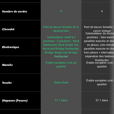
Nombre de cordes
4
4
Pont de basse Schaller 3D-4,
Pont de basse Schaller 
Chevalet
backchrome
cuivre vintage
Commutateur de micro
commutateur rotatif à 5
positions : Solo manc
positions : 5 positions : Neck
parallèle manche et che
Humbucker, Neck Single Coil,
en phase, solo cheval
Electronique
Neck and Bridge Humbucker,
parallèle manche et che
Bridge Single Coil, Bridge
hors phase + interrupte
Humbucker
séparation des bobine
Humbucker
Érable européen scié sur
Érable européen scié 
Manche
quartier
quartier
Érable européen scié 
Touche
Chêne fumé
quartier
Diapason (Pouces)
31.1 dans
31.1 dans