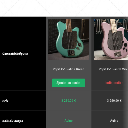
Caractéristiques
Pitpit 451 Patina Green
Pitpit 451 Pastel Viol
Ajouter au panier
Indisponible
Prix
3 250,00 €
3 250,00 €
Bois du corps
Aulne
Aulne