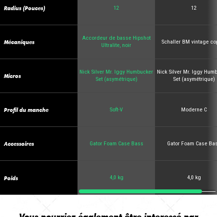
Radius (Pouces)
12
12
Accordeur de basse Hipshot
Mécaniques
Schaller BM vintage co
Ultralite, noir
Nick Silver Mr. Iggy Humbucker
Nick Silver Mr. Iggy Hum
Micros
Set (asymétrique)
Set (asymétrique)
Profil du manche
Soft-V
Moderne C
Accessoires
Gator Foam Case Bass
Gator Foam Case Ba
Poids
4,0 kg
4,0 kg
Vous pourriez également être interessé par