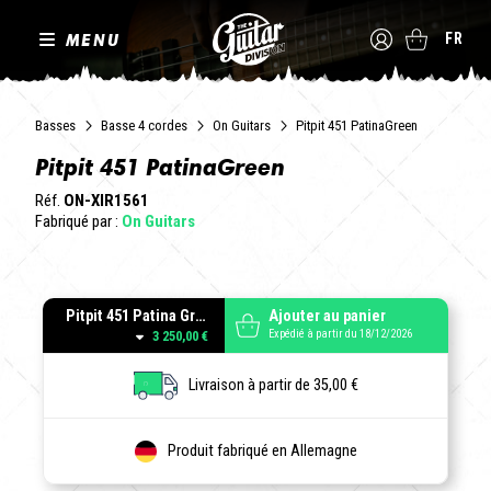
MENU
FR
Basses
Basse 4 cordes
On Guitars
Pitpit 451 PatinaGreen
Pitpit 451 PatinaGreen
Réf.
ON-XIR1561
Fabriqué par :
On Guitars
Pitpit 451 Patina Green
Ajouter au panier
Expédié à partir du 18/12/2026
3 250,00 €
Livraison à partir de 35,00 €
Produit fabriqué en Allemagne