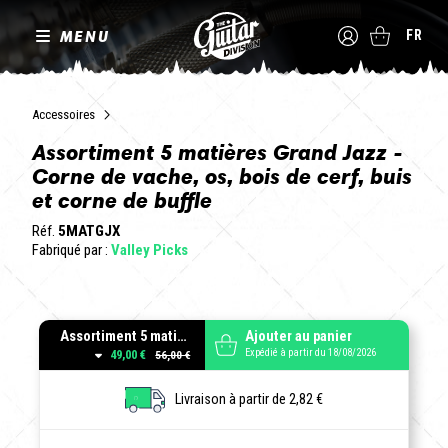
MENU
FR
Accessoires
Assortiment 5 matières Grand Jazz -
Corne de vache, os, bois de cerf, buis
et corne de buffle
Réf.
5MATGJX
Fabriqué par :
Valley Picks
Assortiment 5 matières forme Grand Jazz - Epaisseurs variées
Ajouter au panier
Expédié à partir du 18/08/2026
49,00 €
Livraison à partir de 2,82 €