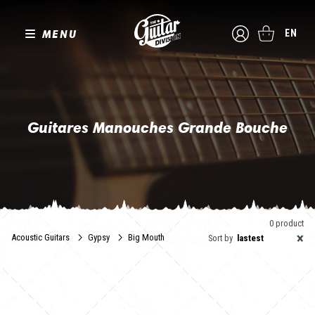
MENU
EN
Guitares Manouches Grande Bouche
"Grande bouche" , la guitare manouche avec une ouverture en
forme de demi-lune. Un son caractéristique avec plus de basses.
Guitare de soliste ou pour l'accompagnement ? On vous laisse
juge, en attendant, The Guitar Division vous propose le meilleur de
la guitare manouche alternative.
0 product
×
Acoustic Guitars
Gypsy
Big Mouth
Sort by
lastest