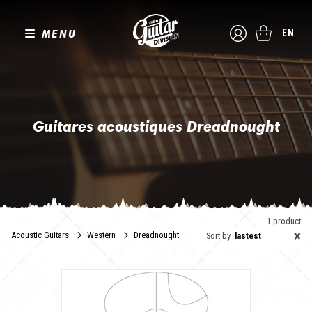
MENU
EN
Guitares acoustiques Dreadnought
Créée et développée par Martin, c'est aujourd'hui la forme la plus
commune de guitare acoustique à cordes acier.
Aujourd'hui considérée comme une guitare aux dimensions
moyennes, au départ elles étaient les championnes de la taille.
The Guitar Division vous propose une sélection des meilleures
1 product
guitares
dreadnought
alternatives.
×
Acoustic Guitars
Western
Dreadnought
Sort by
lastest