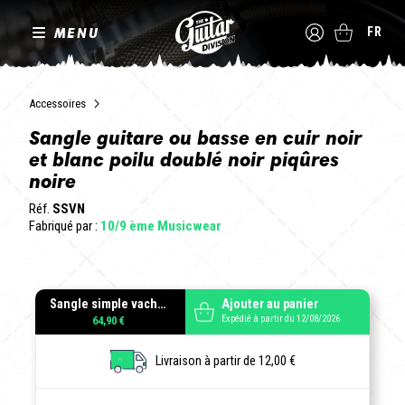
MENU
FR
Accessoires
Sangle guitare ou basse en cuir noir
et blanc poilu doublé noir piqûres
noire
Réf.
SSVN
Fabriqué par :
10/9 ème Musicwear
Sangle simple vache et noir
Ajouter au panier
Expédié à partir du 12/08/2026
64,90 €
Livraison à partir de 12,00 €