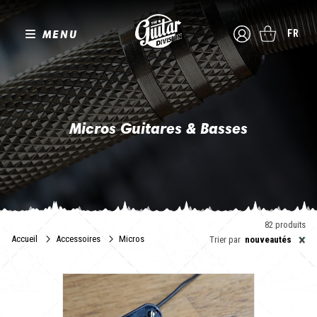
MENU
FR
Micros Guitares & Basses
Vintages ou modernes, simples ou doubles, alnico ou céramique,
actifs ou passifs : une infinité de "pickups" pour une miryade de
sons !
The Guitar Division a sélectionné pour vous le meilleur du savoir
faire en matière de
micros
pour guitare et basse. Et croyez nous :
82 produits
cela n'a pas été simple.
×
Accueil
Accessoires
Micros
Trier par
nouveautés
Notre méthode pour choisir ? Les essayer !