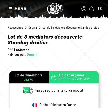
MENU
FR
Accessoires
Dugain
Lot de 3 médiators découverte Standug droitier
Lot de 3 médiators découverte
Standug droitier
Réf.
Lot3stand
Fabriqué par :
Dugain
Lot de 3 médiators
Ajouter au panier
Expédié à partir du 13/08/2026
35,57 €
Frais de port offerts sur ce produit !
Produit fabriqué en France