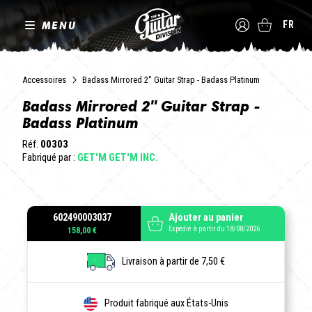
MENU
FR
Accessoires
Badass Mirrored 2" Guitar Strap - Badass Platinum
Badass Mirrored 2" Guitar Strap -
Badass Platinum
Réf.
00303
Fabriqué par :
GET'M GET'M INC.
602490003037
Ajouter au panier
Expédié à partir du 18/08/2026
158,00 €
Livraison à partir de 7,50 €
Produit fabriqué aux États-Unis