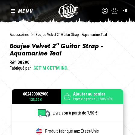
MENU
FR
Accessoires
Boujee Velvet 2" Guitar Strap - Aquamarine Teal
Boujee Velvet 2" Guitar Strap -
Aquamarine Teal
Réf.
00290
Fabriqué par :
GET'M GET'M INC.
602490002900
Ajouter au panier
Expédié à partir du 18/08/2026
133,00 €
Livraison à partir de 7,50 €
Produit fabriqué aux États-Unis