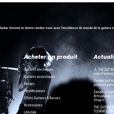
Guitar Division te donne rendez-vous avec l’excellence du monde de la guitare e
Acheter un produit
Actuali
Guitares électriques
🎸 THE GUITA
avec Pacôme
Guitares acoustiques
Cordes en Foli
Basses
première éditi
Amplificateurs
Sangle guitar
Artisanat & s
Effets Guitares & Basses
Strap’s
Accessoires
THE GUITAR D
TOURNÉE 100
Lifestyle