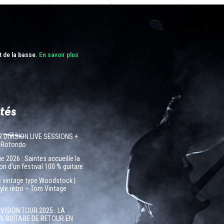
t de la basse.
En savoir plus
tés
R DIVISION LIVE SESSIONS +
 Rotondo
e 2026 : Saintes accueille la
on d’un festival 100 % guitare
e vintage type Woodstock |
tyle rétro – Tom Vintage
IVISION TOUR 2025 : LA
% GUITARE DE RETOUR EN