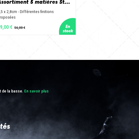
Assortiment 5 matières Standard - Corne de vache, os, bois de cerf, buis et corne de buffle
,5 x 2,8cm - Différentes finitions
roposées
9,00 €
t de la basse.
En savoir plus
tés