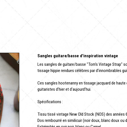
Sangles guitare/basse d'inspiration vintage
Les sangles de guitare/basse "Tom's Vintage Strap" so
tissage hippie rendues célèbres par d'innombrables g
Ces sangles hootenanny en tissage jacquard de haute q
guitaristes d'hier et d'aujourd'hui.
Spécifications :
Tissu tissé vintage New Old Stock (NOS) des années 6
Dos rembourré en similicuir (noir doux, blanc doux ou 
Extrémités en cuir noir, blanc ou Camel.