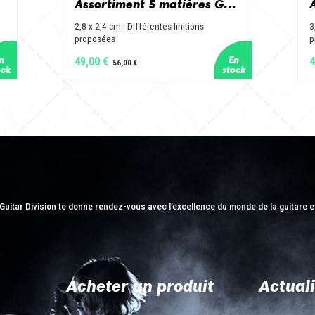
Assortiment 5 matières Grand Jazz - Corne de vache, os, bois de cerf, buis et corne de buffle
2,8 x 2,4 cm - Différentes finitions
3
proposées
p
49,00 €
4
Guitar Division te donne rendez-vous avec l’excellence du monde de la guitare e
Acheter un produit
Actuali