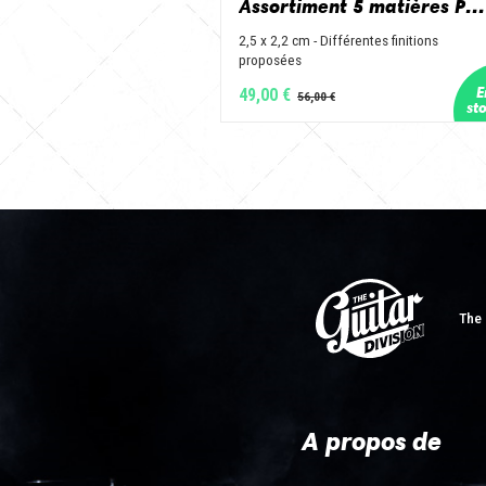
Assortiment 5 matières Petit Jazz - Corne de vache, os, bois de cerf, buis et corne de buffle
2,5 x 2,2 cm - Différentes finitions
proposées
49,00 €
The 
A propos de