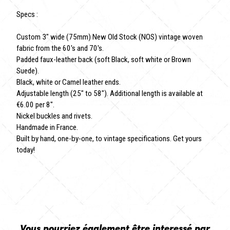
Specs :
Custom 3" wide (75mm) New Old Stock (NOS) vintage woven
fabric from the 60's and 70's.
Padded faux-leather back (soft Black, soft white or Brown
Suede).
Black, white or Camel leather ends.
Adjustable length (25" to 58"). Additional length is available at
€6.00 per 8".
Nickel buckles and rivets.
Handmade in France.
Built by hand, one-by-one, to vintage specifications. Get yours
today!
Vous pourriez également être interessé par