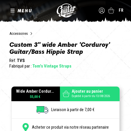
MENU
FR
Accessoires
Custom 3" wide Amber 'Corduroy'
Guitar/Bass Hippie Strap
Réf.
TVS
Fabriqué par :
Tom's Vintage Straps
Wide Amber Corduroy
Ajouter au panier
Expédié à partir du 13/08/2026
55,00 €
Livraison à partir de 7,00 €
Acheter ce produit via notre réseau partenaire