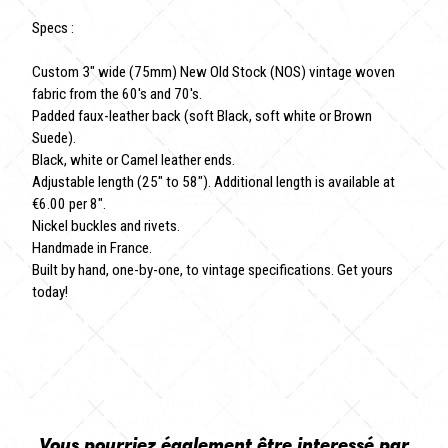
Specs :
Custom 3" wide (75mm) New Old Stock (NOS) vintage woven
fabric from the 60's and 70's.
Padded faux-leather back (soft Black, soft white or Brown
Suede).
Black, white or Camel leather ends.
Adjustable length (25" to 58"). Additional length is available at
€6.00 per 8".
Nickel buckles and rivets.
Handmade in France.
Built by hand, one-by-one, to vintage specifications. Get yours
today!
Vous pourriez également être interessé par