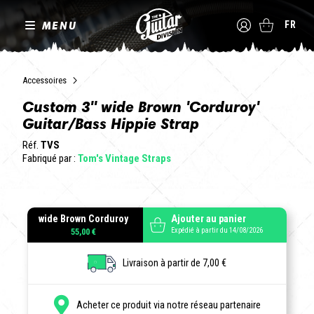
MENU
FR
Accessoires
Custom 3" wide Brown 'Corduroy'
Guitar/Bass Hippie Strap
Réf.
TVS
Fabriqué par :
Tom's Vintage Straps
wide Brown Corduroy
Ajouter au panier
Expédié à partir du 14/08/2026
55,00 €
Livraison à partir de 7,00 €
Acheter ce produit via notre réseau partenaire