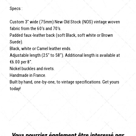
Specs :
Custom 3" wide (75mm) New Old Stock (NOS) vintage woven
fabric from the 60's and 70's.
Padded faux-leather back (soft Black, soft white or Brown
Suede).
Black, white or Camel leather ends.
Adjustable length (25" to 58"). Additional length is available at
€6.00 per 8".
Nickel buckles and rivets.
Handmade in France.
Built by hand, one-by-one, to vintage specifications. Get yours
today!
Vous pourriez également être interessé par