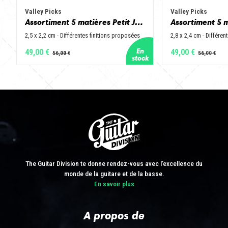
Valley Picks
Valley Picks
Assortiment 5 matières Petit Jazz - Corne de vache, os, bois de cerf, buis et corne de buffle
2,5 x 2,2 cm - Différentes finitions proposées
2,8 x 2,4 cm - Différen
49,00 €
49,00 €
The Guitar Division te donne rendez-vous avec l’excellence du
monde de la guitare et de la basse.
En savoir plus
A propos de