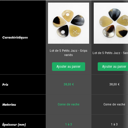
Caractéristiques
Lot de 5 Petits Jazz - Grips
Lot de 5 Petits Jazz - San
variés
Ajouter au panier
Ajouter au panier
Prix
38,00 €
38,00 €
Materiau
Corne de vache
Corne de vache
Épaisseur (mm)
1 à 3
1 à 3