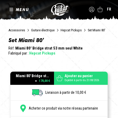
MENU
FR
Accessoires
Guitare électrique
Hepcat Pickups
Set Miami 80'
Set Miami 80'
Réf.
Miami 80' Bridge strat 53 mm seul White
Fabriqué par :
Hepcat Pickups
Miami 80' Bridge strat 53 mm seul White
Ajouter au panier
Expédié à partir du 21/08/2026
170,00 €
Livraison à partir de 10,00 €
Acheter ce produit via notre réseau partenaire