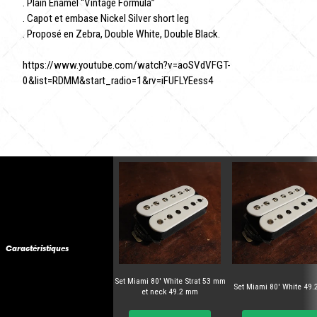
. Plain Enamel “Vintage Formula”
. Capot et embase Nickel Silver short leg
. Proposé en Zebra, Double White, Double Black.
https://www.youtube.com/watch?v=aoSVdVFGT-
0&list=RDMM&start_radio=1&rv=iFUFLYEess4
Caractéristiques
Set Miami 80' White Strat 53 mm
Set Miami 80' White 49
et neck 49.2 mm