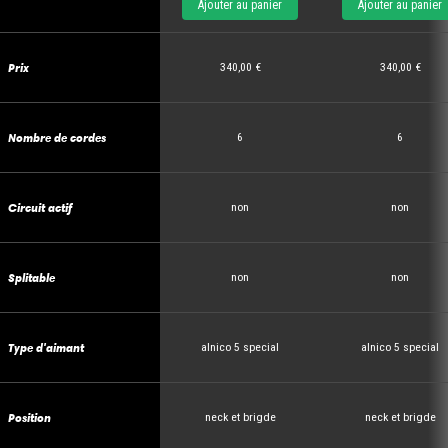
Ajouter au panier
Ajouter au panier
Prix
340,00 €
340,00 €
Nombre de cordes
6
6
Circuit actif
non
non
Splitable
non
non
Type d'aimant
alnico 5 special
alnico 5 special
Position
neck et brigde
neck et brigde