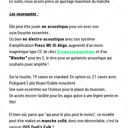
En outre, nous avons prévu un ajustage maximisé du manche.
Les nouveautés :
Elle peut être jouée
en acoustique
pour soi avec son
ouïe/bouche excentrée ;
Ou bien
en électro-acoustique
avec son système
d’amplification
Piezo MI-SI Align
, augmenté d'un micro
magnétique type CC de chez
Dreamsongspickups
et d'un
"Blender"
pour les 2, le rêve pour un guitariste acoustique qui
souhaite jouer amplifié !
Sur la touche, 19 cases en standard. En option ici, 21 cases avec
Pickguard 2 plis Noyer/Erable moucheté.
Une ouïe excentrée sur l’éclisse pour le plaisir du musicien ;
Un accès encore facilité pour les aigus grâce à une légère pente en
filet.
Et bien sûr, parce que "qui peut le plus peut le moins", ce modèle
peut être réalisé en
manche collé
, donc non démontable, c'est la
version
ISIS Dadi's Folk !