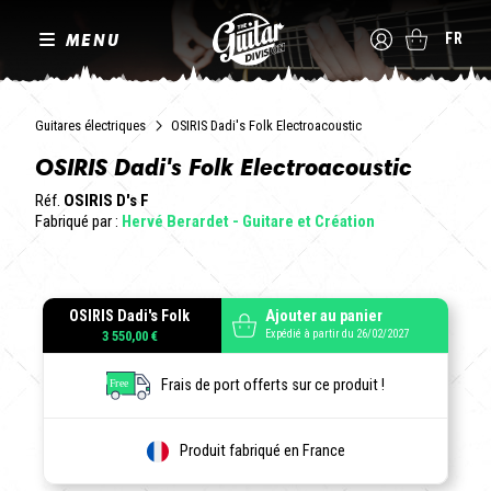
MENU
FR
Guitares électriques
OSIRIS Dadi's Folk Electroacoustic
OSIRIS Dadi's Folk Electroacoustic
Réf.
OSIRIS D's F
Fabriqué par :
Hervé Berardet - Guitare et Création
OSIRIS Dadi's Folk
Ajouter au panier
Expédié à partir du 26/02/2027
3 550,00 €
Frais de port offerts sur ce produit !
Produit fabriqué en France