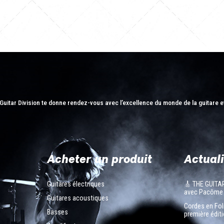
Guitar Division te donne rendez-vous avec l’excellence du monde de la guitare e
Acheter un produit
Actuali
Guitares électriques
🎸 THE GUITA
avec Pacôme
Guitares acoustiques
Cordes en Foli
Basses
première éditi