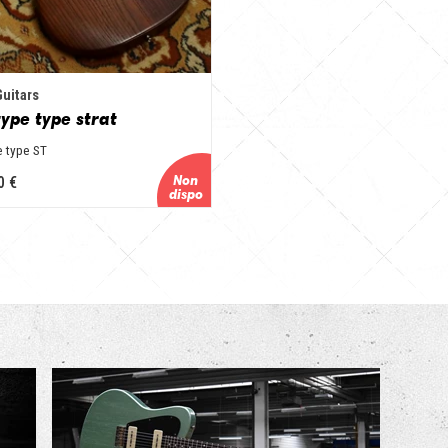
Guitars
ype type strat
e type ST
0 €