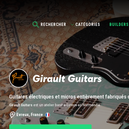
RECHERCHER
CATÉGORIES
BUILDERS
Girault Guitars
Guitares électriques et micros entièrement fabriqués 
Girault Guitars
est un atelier basé à Evreux en Normandie.
Evreux, France