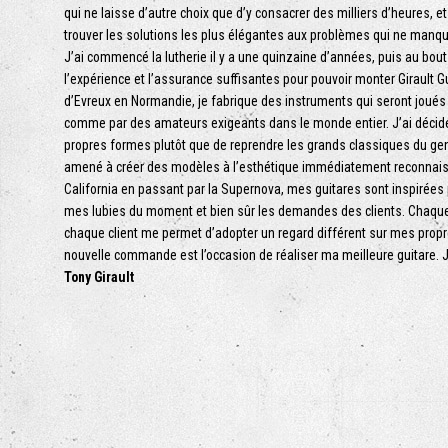
qui ne laisse d’autre choix que d’y consacrer des milliers d’heures, e
trouver les solutions les plus élégantes aux problèmes qui ne manqu
J’ai commencé la lutherie il y a une quinzaine d’années, puis au bout
l’expérience et l’assurance suffisantes pour pouvoir monter Girault G
d’Evreux en Normandie, je fabrique des instruments qui seront joué
comme par des amateurs exigeants dans le monde entier. J’ai décidé 
propres formes plutôt que de reprendre les grands classiques du gen
amené à créer des modèles à l’esthétique immédiatement reconnaissa
California en passant par la Supernova, mes guitares sont inspirée
mes lubies du moment et bien sûr les demandes des clients. Chaqu
chaque client me permet d’adopter un regard différent sur mes prop
nouvelle commande est l’occasion de réaliser ma meilleure guitare. J
Tony Girault