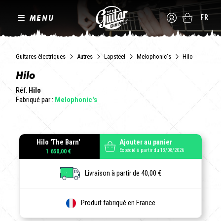
MENU
FR
Guitares électriques
Autres
Lapsteel
Melophonic's
Hilo
Hilo
Réf.
Hilo
Fabriqué par :
Melophonic's
Hilo 'The Barn'
Ajouter au panier
Expédié à partir du 13/08/2026
1 650,00 €
Livraison à partir de 40,00 €
Produit fabriqué en France