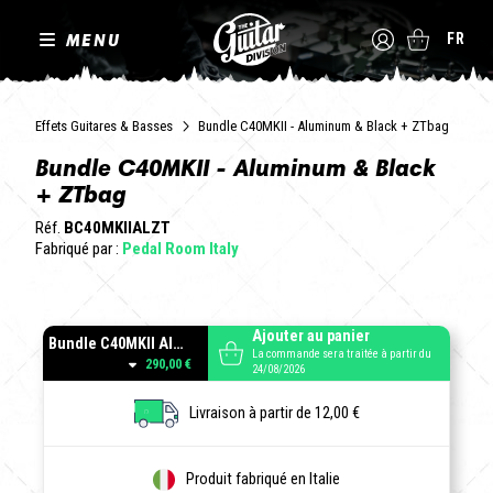
MENU
FR
Effets Guitares & Basses
Bundle C40MKII - Aluminum & Black + ZTbag
Bundle C40MKII - Aluminum & Black
+ ZTbag
Réf.
BC40MKIIALZT
Fabriqué par :
Pedal Room Italy
Ajouter au panier
Bundle C40MKII Aluminum + ZTbag
La commande sera traitée à partir du
290,00 €
24/08/2026
Livraison à partir de 12,00 €
Produit fabriqué en Italie