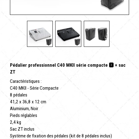
Pédalier professionnel C40 MKII série compacte 🆇 + sac
ZT
Caractéristiques :
C40 MKII - Série Compacte
8 pédales
41,2 x 36,8 x 12 cm
Aluminium, Noir
Pieds réglables
2,4 kg
Sac ZT inclus
Système de fixation des pédales (kit de 8 pédales inclus)