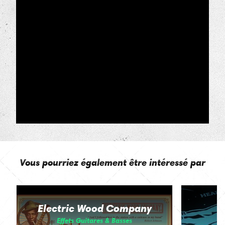
Vous pourriez également être intéressé par
Electric Wood Company
Effets Guitares & Basses
E