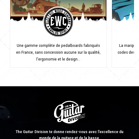
Une gamme complète de pedalboards fabriqués
La marque d
en France, sans concession aucune sur la qualité,
codes des ci
l'ergonomie et le design...
The Guitar Division te donne rendez-vous avec l’excellence du
monde de la guitare et de la basse.