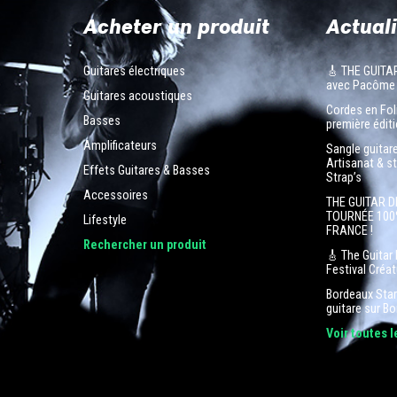
Acheter un produit
Actuali
Guitares électriques
🎸 THE GUITA
avec Pacôme
Guitares acoustiques
Cordes en Foli
Basses
première éditi
Amplificateurs
Sangle guitar
Artisanat & s
Effets Guitares & Basses
Strap’s
Accessoires
THE GUITAR D
TOURNÉE 100
Lifestyle
FRANCE !
n
Rechercher un produit
🎸 The Guitar 
Festival Créa
Bordeaux Star 
guitare sur B
Voir toutes 