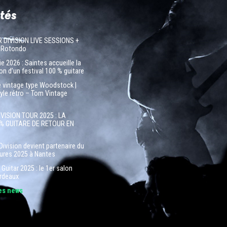
tés
R DIVISION LIVE SESSIONS +
 Rotondo
e 2026 : Saintes accueille la
on d’un festival 100 % guitare
e vintage type Woodstock |
tyle rétro – Tom Vintage
IVISION TOUR 2025 : LA
% GUITARE DE RETOUR EN
Division devient partenaire du
tures 2025 à Nantes
Guitar 2025 : le 1er salon
ordeaux
les news