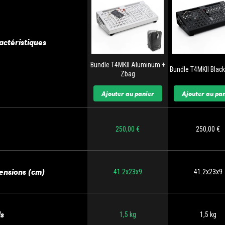
actéristiques
Bundle T4MKII Aluminum +
Bundle T4MKII Blac
Zbag
Ajouter au panier
Ajouter au pan
250,00 €
250,00 €
ensions (cm)
41.2x23x9
41.2x23x9
ds
1,5 kg
1,5 kg