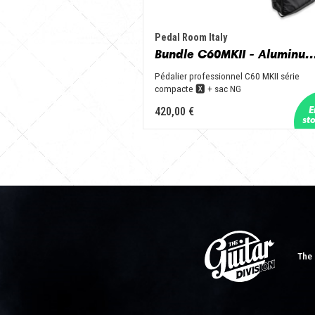
Pedal Room Italy
Bundle C60MKII - Aluminum & Bla
Pédalier professionnel C60 MKII série
compacte 🆇 + sac NG
420,00 €
The 