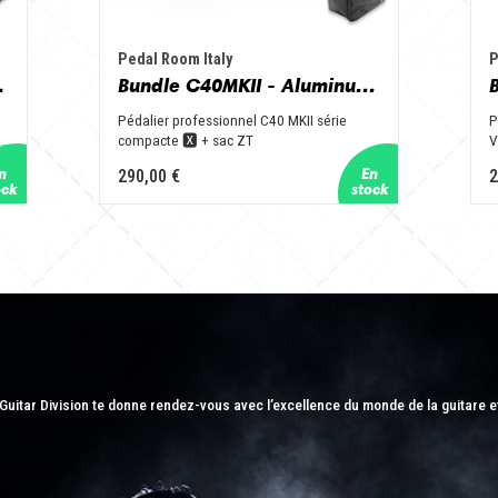
Pedal Room Italy
P
ck + NGbag
Bundle C40MKII - Aluminum & Black + ZTbag
Pédalier professionnel C40 MKII série
P
compacte 🆇 + sac ZT
V
290,00 €
2
Guitar Division te donne rendez-vous avec l’excellence du monde de la guitare e