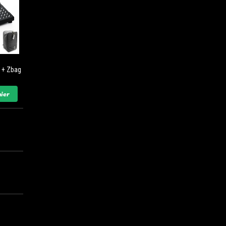
k + Zbag
ier