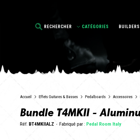
RECHERCHER
CATÉGORIES
BUILDERS
Accueil
Effets Guitares & Basses
Pedalboards
Accessoires
Bundle T4MKII - Alumin
Réf.
BT4MKIIALZ
Fabriqué par :
Pedal Room Italy