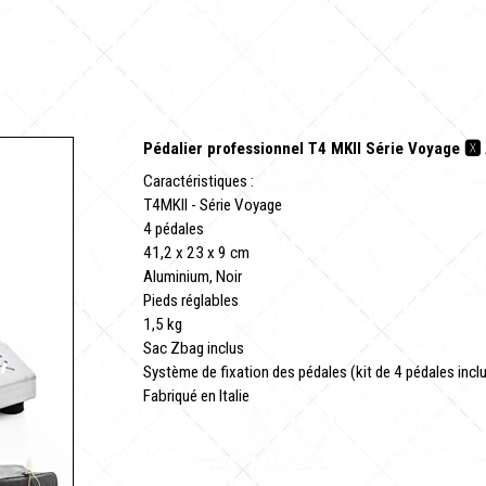
Pédalier professionnel T4 MKII Série Voyage 🆇
Caractéristiques :
T4MKII - Série Voyage
4 pédales
41,2 x 23 x 9 cm
Aluminium, Noir
Pieds réglables
1,5 kg
Sac Zbag inclus
Système de fixation des pédales (kit de 4 pédales incl
Fabriqué en Italie