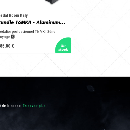
edal Room Italy
Bundle T6MKII - Aluminum & Black + Nbag
édalier professionnel T6 MKII Série
oyage 🆇
85,00 €
t de la basse.
En savoir plus