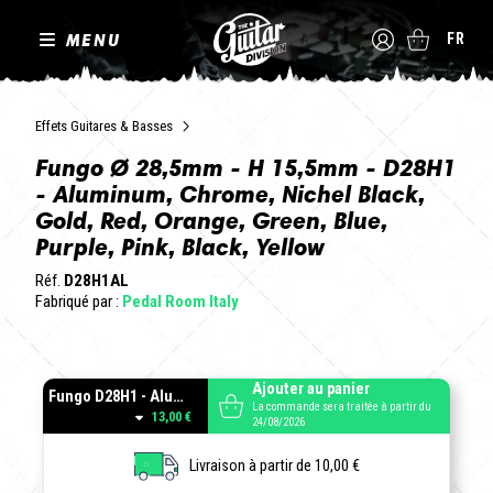
MENU
FR
Effets Guitares & Basses
Fungo Ø 28,5mm - H 15,5mm - D28H1
- Aluminum, Chrome, Nichel Black,
Gold, Red, Orange, Green, Blue,
Purple, Pink, Black, Yellow
Réf.
D28H1AL
Fabriqué par :
Pedal Room Italy
Ajouter au panier
Fungo D28H1 - Aluminum
La commande sera traitée à partir du
13,00 €
24/08/2026
Livraison à partir de 10,00 €