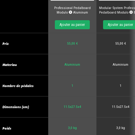
Professional Pedalboard
Modular System Profess
Modulo 🅧 Aluminum
Pedalboard Modulo 🅧 
Ajouter au panier
Ajouter au panier
Prix
55,00 €
55,00 €
Materiau
Aluminium
Aluminium
Nombre de pédales
1
1
Dimensions (cm)
11.5x27.5x4
11.5x27.5x4
Poids
3,0 kg
3,0 kg