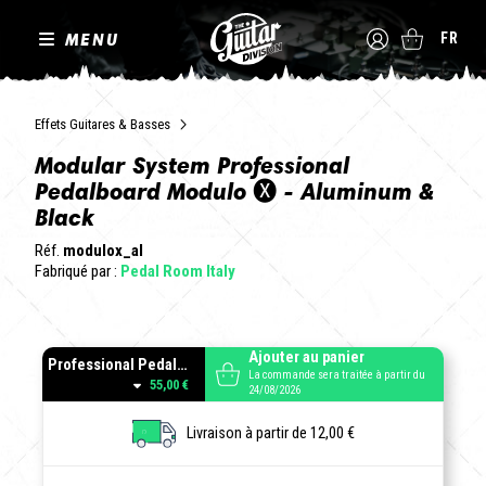
MENU
FR
Effets Guitares & Basses
Modular System Professional
Pedalboard Modulo 🅧 - Aluminum &
Black
Réf.
modulox_al
Fabriqué par :
Pedal Room Italy
Ajouter au panier
Professional Pedalboard Modulo 🅧 Aluminum
La commande sera traitée à partir du
55,00 €
24/08/2026
Livraison à partir de 12,00 €