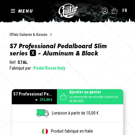
MENU
FR
Effets Guitares & Basses
S7 Professional Pedalboard Slim
series 🆇 - Aluminum & Black
Réf.
S7AL
Fabriqué par :
Pedal Room Italy
Ajouter au panier
S7 Professional Pedalboard Aluminum
La commande sera traitée à partir du
215,00 €
24/08/2026
Livraison à partir de 10,00 €
Produit fabriqué en Italie