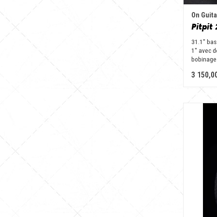
On Guita
Pitpit
31.1" bas
1″ avec d
bobinage
3 150,0