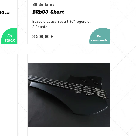
BR Guitares
Veil B4 Medium scale Champagne
BRb03-Short
Basse diapason court 30" légère et
élégante
3 500,00 €