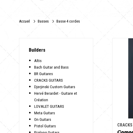
Accueil
Basses
Basse 4 cordes
Builders
Altis
Bach Guitar and Bass
BR Guitares
CRACKS GUITARS
Djerjinski Custom Guitars
Hervé Berardet - Guitare et
Création
LOVALET GUITARS
Meta Guitars
On Guitars
CRACKS
Pistol Guitars
Como
Pralong Guitars