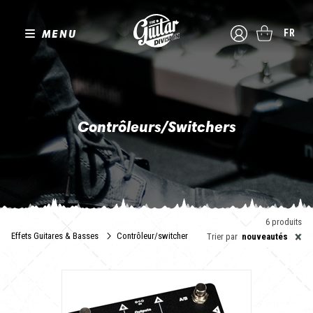
MENU
FR
Contrôleurs/Switchers
Marre de faire des claquettes ? C'est le moment de passer au
switcher et de contrôler vos effets et pédales d'un seul
mouvement de pied !
6 produits
×
Effets Guitares & Basses
Contrôleur/switcher
Trier par
nouveautés