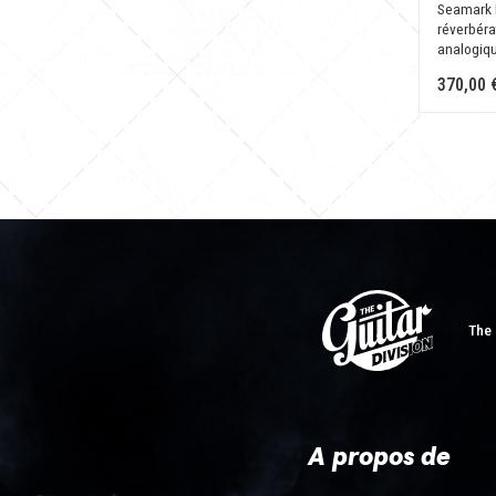
Seamark 
réverbéra
analogiq
370,00 
The 
A propos de