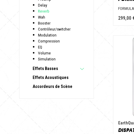
Delay
FORMULA 
Reverb
Wah
299,00 
Booster
Contrôleur/switcher
Modulation
Compression
EQ
Volume
Simulation
Effets Basses
Effets Acoustiques
Accordeurs de Scène
EarthQu
DISPA