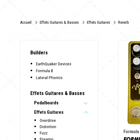
Accueil
Effets Guitares & Basses
Effets Guitares
Reverb
Builders
EarthQuaker Devices
Formula B
Lateral Phonics
Effets Guitares & Basses
Pedalboards
Effets Guitares
Overdrive
Distortion
Formula
Fuzz
FORMU
Preamp