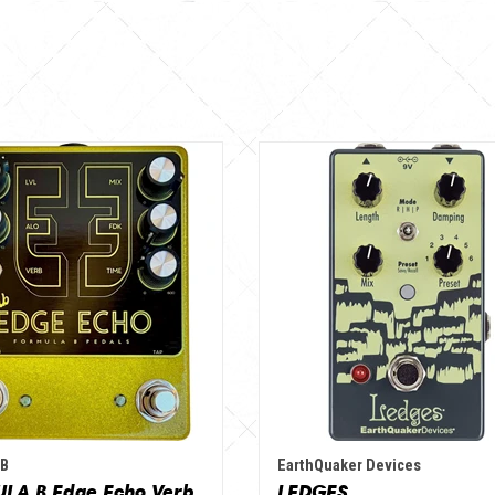
 B
EarthQuaker Devices
LA B Edge Echo Verb
LEDGES