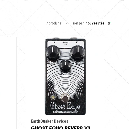
×
7 produits
Trier par
nouveautés
EarthQuaker Devices
GHOST ECHO REVERB V3