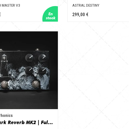
H MASTER V3
ASTRAL DESTINY
€
299,00 €
Phonics
Seamark Reverb MK2 | Fully Analog True Spring Reverb Unit