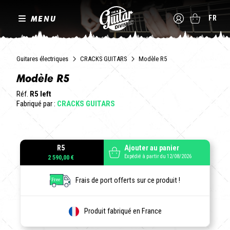
MENU
FR
Guitares électriques
CRACKS GUITARS
Modèle R5
Modèle R5
Réf.
R5 left
Fabriqué par :
CRACKS GUITARS
R5
Ajouter au panier
Expédié à partir du 12/08/2026
2 590,00 €
Frais de port offerts sur ce produit !
Produit fabriqué en France