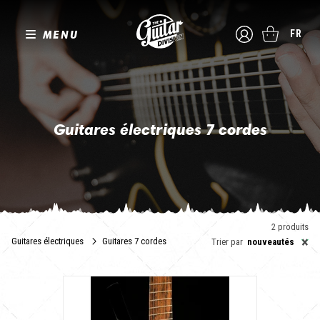
MENU
FR
Guitares électriques 7 cordes
Guitare Solid Body 7 cordes : certainement pas pour jouer des
berceuses !
A manche vissé ou conducteur, avec un floyd ou un chevalet fixe,
micros actifs ou passifs, headless ou standard, multiscale ou non,
The Guitar Division est votre allié pour trouver votre arme de
2 produits
création massive.
×
Guitares électriques
Guitares 7 cordes
Trier par
nouveautés
Vous pourrez alors reprendre les meilleurs riffs de Korn, Petrucci
ou Tosin Abasi sans oublier de shredder comme Steve Vaï.