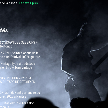
t de la basse.
En savoir plus
tés
R DIVISION LIVE SESSIONS +
 Rotondo
e 2026 : Saintes accueille la
on d’un festival 100 % guitare
e vintage type Woodstock |
tyle rétro – Tom Vintage
IVISION TOUR 2025 : LA
% GUITARE DE RETOUR EN
Division devient partenaire du
tures 2025 à Nantes
Guitar 2025 : le 1er salon
ordeaux