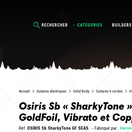
RECHERCHER
CATÉGORIES
BUILDERS
Accueil
Guitares électriques
Solid Body
Guitares 6 cordes
H
Osiris Sb « SharkyTone »
GoldFoil, Vibrato et Cop
Réf.
OSIRIS Sb SharkyTone GF SEAS.
Fabriqué par :
Hervé 