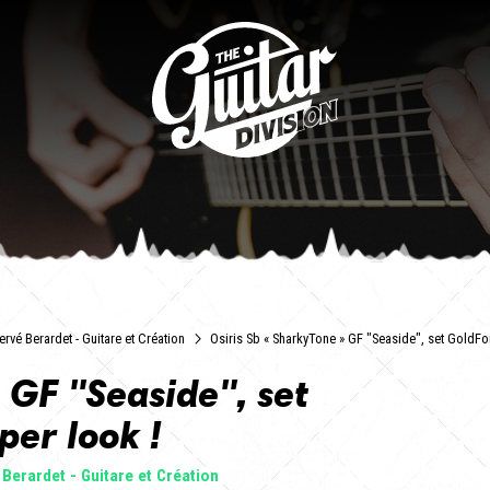
ervé Berardet - Guitare et Création
Osiris Sb « SharkyTone » GF "Seaside", set GoldFoi
 GF "Seaside", set
per look !
Berardet - Guitare et Création