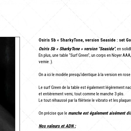
Osiris Sb « SharkyTone, version Seaside : set 
Osiris Sb « SharkyTone » version "Seaside"
, en soli
En plus, une table "Surf Green", un corps en Noyer AAA,
vernie :).
On a ici le modèle presqu'identique à la version en ros
Le surf Green de la table est également légèrement nacr
et entièrement verni, tout comme le manche 3 plis.
Le tout réhaussé par la filèterie le vibrato et les plaque
On précise que le
manche est également aisément di
Nos valeurs et ADN :