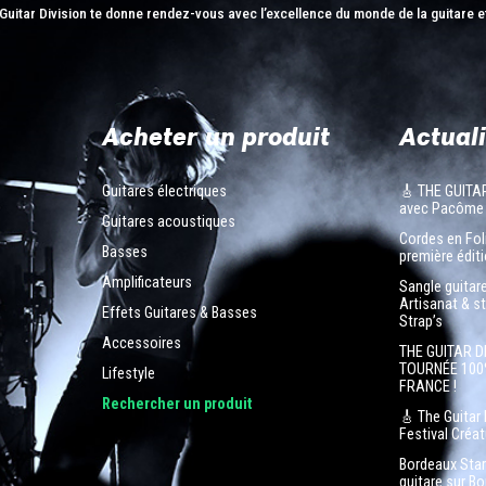
Guitar Division te donne rendez-vous avec l’excellence du monde de la guitare e
Acheter un produit
Actuali
Guitares électriques
🎸 THE GUITA
avec Pacôme
Guitares acoustiques
Cordes en Foli
Basses
première éditi
Amplificateurs
Sangle guitar
Artisanat & s
Effets Guitares & Basses
Strap’s
Accessoires
THE GUITAR D
TOURNÉE 100
Lifestyle
FRANCE !
n
Rechercher un produit
🎸 The Guitar 
Festival Créa
Bordeaux Star 
guitare sur B