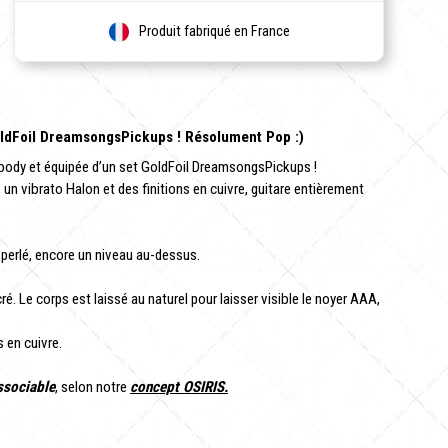
Produit fabriqué en France
GoldFoil DreamsongsPickups ! Résolument Pop :)
dbody et équipée d’un set GoldFoil DreamsongsPickups !
 un vibrato Halon et des finitions en cuivre, guitare entièrement
e perlé, encore un niveau au-dessus.
é. Le corps est laissé au naturel pour laisser visible le noyer AAA,
s en cuivre.
ssociable
, selon notre
concept OSIRIS.