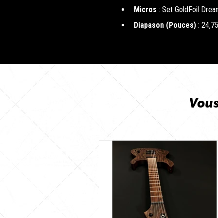
Micros
: Set GoldFoil Dre
Diapason (Pouces)
: 24,7
Vous