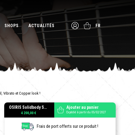
SHOPS
ACTUALITÉS
FR
l, Vibrato et Copper look !
OSIRIS Solidbody SharkyTone GF SEASIDE
Ajouter au panier
Expédié à partir du 05/02/2027
4 200,00 €
Frais de port offerts sur ce produit !