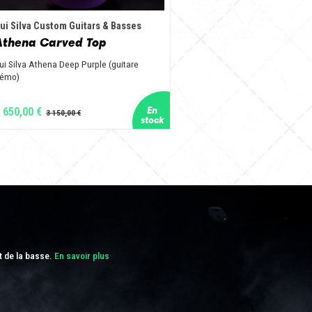
ui Silva Custom Guitars & Basses
Athena Carved Top
ui Silva Athena Deep Purple (guitare
émo)
 650,00 €
t de la basse.
En savoir plus