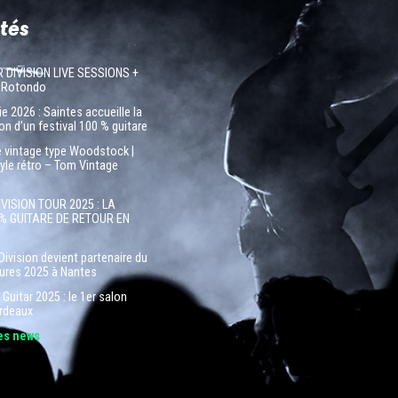
tés
R DIVISION LIVE SESSIONS +
 Rotondo
e 2026 : Saintes accueille la
on d’un festival 100 % guitare
e vintage type Woodstock |
tyle rétro – Tom Vintage
IVISION TOUR 2025 : LA
% GUITARE DE RETOUR EN
Division devient partenaire du
tures 2025 à Nantes
Guitar 2025 : le 1er salon
ordeaux
les news