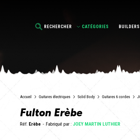
RECHERCHER
CATÉGORIES
BUILDERS
Accueil
Guitares électriques
Solid Body
Guitares 6 cordes
J
Fulton Erèbe
Réf.
Erèbe
Fabriqué par :
JOEY MARTIN LUTHIER