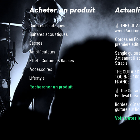
Acheter un produit
Actuali
Guitares électriques
🎸 THE GUITA
avec Pacôme
Guitares acoustiques
Cordes en Foli
Basses
première éditi
Amplificateurs
Sangle guitar
Artisanat & s
Effets Guitares & Basses
Strap’s
Accessoires
THE GUITAR D
TOURNÉE 100
Lifestyle
FRANCE !
n
Rechercher un produit
🎸 The Guitar 
Festival Créa
Bordeaux Star 
guitare sur B
Voir toutes 