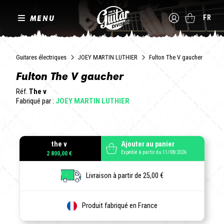
MENU
FR
Guitares électriques
JOEY MARTIN LUTHIER
Fulton The V gaucher
Fulton The V gaucher
Réf.
The v
Fabriqué par :
JOEY MARTIN LUTHIER
the v
Ajouter au panier
Expédié à partir du 11/08/2026
2 800,00 €
Livraison à partir de 25,00 €
Produit fabriqué en France