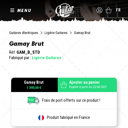
MENU
FR
Guitares électriques
Ligérie Guitares
Gamay Brut
Gamay Brut
Réf.
GAM_B_STD
Fabriqué par :
Ligérie Guitares
Gamay Brut
Ajouter au panier
Expédié à partir du 22/04/2027
1 390,00 €
Frais de port offerts sur ce produit !
Produit fabriqué en France