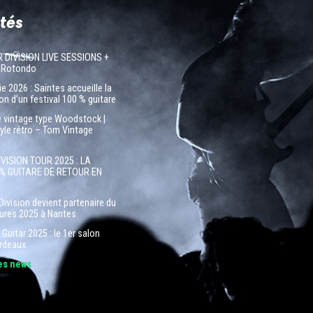
tés
R DIVISION LIVE SESSIONS +
 Rotondo
e 2026 : Saintes accueille la
on d’un festival 100 % guitare
e vintage type Woodstock |
tyle rétro – Tom Vintage
IVISION TOUR 2025 : LA
% GUITARE DE RETOUR EN
Division devient partenaire du
tures 2025 à Nantes
Guitar 2025 : le 1er salon
ordeaux
les news