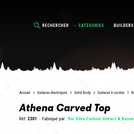
RECHERCHER
CATÉGORIES
BUILDERS
Accueil
Guitares électriques
Solid Body
Guitares 6 cordes
R
Athena Carved Top
Réf.
2301
Fabriqué par :
Rui Silva Custom Guitars & Basse