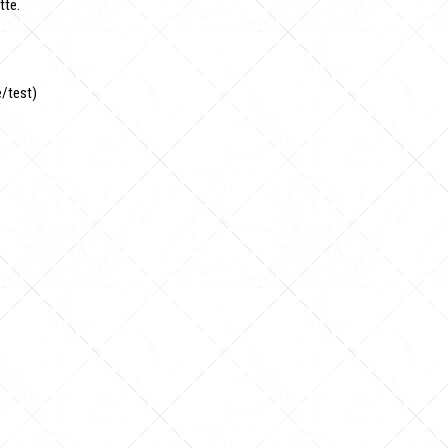
tte.
e/test)