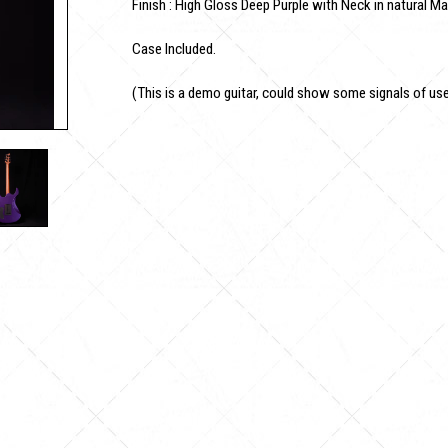
Finish : High Gloss Deep Purple with Neck in natural Ma
Case Included.
(This is a demo guitar, could show some signals of us