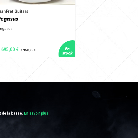
ranFret Guitars
Pegasus
egasus
 695,00 €
t de la basse.
En savoir plus