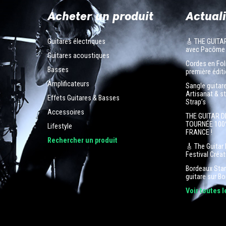
Acheter un produit
Actuali
Guitares électriques
🎸 THE GUITA
avec Pacôme
Guitares acoustiques
Cordes en Foli
Basses
première éditi
Amplificateurs
Sangle guitar
Artisanat & s
Effets Guitares & Basses
Strap’s
Accessoires
THE GUITAR D
TOURNÉE 100
Lifestyle
FRANCE !
n
Rechercher un produit
🎸 The Guitar 
Festival Créa
Bordeaux Star 
guitare sur B
Voir toutes 