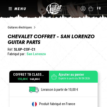
MENU
FR
Guitares électriques
CHEVALET COFFRET - SAN LORENZO
GUITAR PARTS
Réf.
SLGP-COF-C1
Fabriqué par :
San Lorenzo
COFFRET TB CLASSIC ALU POLIS
Ajouter au panier
Expédié à partir du 09/09/2026
155,00 €
Livraison à partir de 10,00 €
Produit fabriqué en France