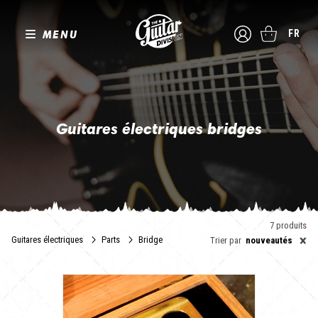
MENU
FR
Guitares électriques bridges
Le Bridge, aussi appelé chevalet, est une pièce essentielle de la
guitare électrique moderne. Il peut être en une ou deux parties,
pour des montages avec les cordes traversantes ou montées en
"wraparound".
Au-delà de l'aspect technique, The Guitar Division a sélectionné
7 produits
pour vous des fabricants dont la production poussera votre
×
Guitares électriques
Parts
Bridge
Trier par
nouveautés
guitare à un niveau supérieur.