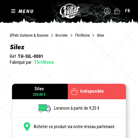
MENU
FR
Effets Guitares & Basses
Booster
Thrilltone
Silex
Silex
Réf.
TH-SIL-0001
Fabriqué par :
Thrilltone
Silex
Indisponible
229,00 €
Livraison à partir de 9,25 €
Acheter ce produit via notre réseau partenaire