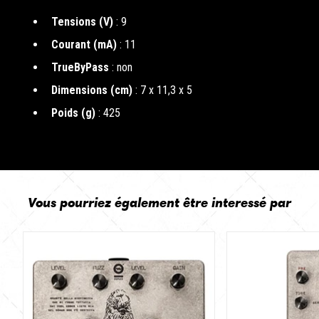
Tensions (V)
: 9
Courant (mA)
: 11
TrueByPass
: non
Dimensions (cm)
: 7 x 11,3 x 5
Poids (g)
: 425
Vous pourriez également être interessé par