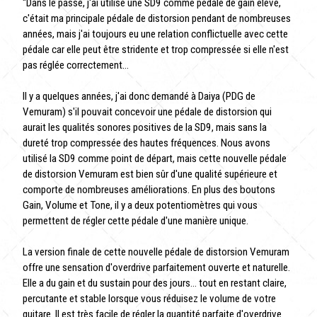
"Dans le passé, j'ai utilisé une SD9 comme pédale de gain élevé,
c'était ma principale pédale de distorsion pendant de nombreuses
années, mais j'ai toujours eu une relation conflictuelle avec cette
pédale car elle peut être stridente et trop compressée si elle n'est
pas réglée correctement...
Il y a quelques années, j'ai donc demandé à Daiya (PDG de
Vemuram) s'il pouvait concevoir une pédale de distorsion qui
aurait les qualités sonores positives de la SD9, mais sans la
dureté trop compressée des hautes fréquences. Nous avons
utilisé la SD9 comme point de départ, mais cette nouvelle pédale
de distorsion Vemuram est bien sûr d'une qualité supérieure et
comporte de nombreuses améliorations. En plus des boutons
Gain, Volume et Tone, il y a deux potentiomètres qui vous
permettent de régler cette pédale d'une manière unique.
La version finale de cette nouvelle pédale de distorsion Vemuram
offre une sensation d'overdrive parfaitement ouverte et naturelle.
Elle a du gain et du sustain pour des jours... tout en restant claire,
percutante et stable lorsque vous réduisez le volume de votre
guitare. Il est très facile de régler la quantité parfaite d'overdrive