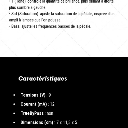
• T (Tone): contrôle la quantité de brillance, plus brillant à droite,
plus sombre à gauche.
• Sat (Saturation): ajuste la saturation de la pédale, inspirée d'un
ampli à lampes que l'on pousse.
• Bass: ajuste les fréquences basses de la pédale.
Caractéristiques
Tensions (V)
: 9
Courant (mA)
: 12
TrueByPass
: non
Dimensions (cm)
: 7 x 11,3 x 5