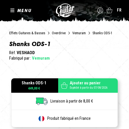
MENU
FR
Effets Guitares & Basses
Overdrive
Vemuram
Shanks ODS-1
Shanks ODS-1
Réf.
VESHAOD
Fabriqué par :
Vemuram
Shanks ODS-1
Ajouter au panier
Expédié à partir du 07/08/2026
449,00 €
Livraison à partir de 8,00 €
Produit fabriqué en France