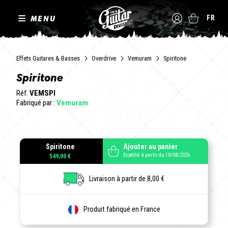
MENU
FR
Effets Guitares & Basses
Overdrive
Vemuram
Spiritone
Spiritone
Réf.
VEMSPI
Fabriqué par :
Vemuram
Spiritone
Ajouter au panier
Expédié à partir du 10/08/2026
549,00 €
Livraison à partir de 8,00 €
Produit fabriqué en France