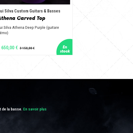
ui Silva Custom Guitars & Basses
Athena Carved Top
ui Silva Athena Deep Purple (guitare
émo)
 650,00 €
t de la basse.
En savoir plus