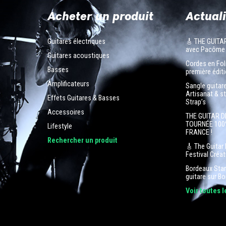
Acheter un produit
Actuali
Guitares électriques
🎸 THE GUITA
avec Pacôme
Guitares acoustiques
Cordes en Foli
Basses
première éditi
Amplificateurs
Sangle guitar
Artisanat & s
Effets Guitares & Basses
Strap’s
Accessoires
THE GUITAR D
TOURNÉE 100
Lifestyle
FRANCE !
n
Rechercher un produit
🎸 The Guitar 
Festival Créa
Bordeaux Star 
guitare sur B
Voir toutes 