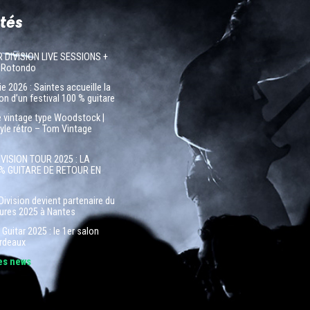
tés
R DIVISION LIVE SESSIONS +
 Rotondo
e 2026 : Saintes accueille la
on d’un festival 100 % guitare
e vintage type Woodstock |
tyle rétro – Tom Vintage
IVISION TOUR 2025 : LA
% GUITARE DE RETOUR EN
Division devient partenaire du
tures 2025 à Nantes
Guitar 2025 : le 1er salon
ordeaux
les news