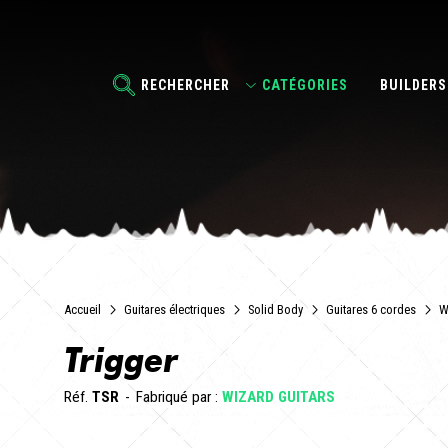
RECHERCHER
CATÉGORIES
BUILDERS
Accueil
Guitares électriques
Solid Body
Guitares 6 cordes
W
Trigger
Réf.
TSR
Fabriqué par :
WIZARD GUITARS