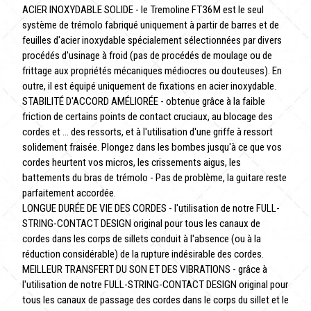
ACIER INOXYDABLE SOLIDE - le Tremoline FT36M est le seul
système de trémolo fabriqué uniquement à partir de barres et de
feuilles d'acier inoxydable spécialement sélectionnées par divers
procédés d'usinage à froid (pas de procédés de moulage ou de
frittage aux propriétés mécaniques médiocres ou douteuses). En
outre, il est équipé uniquement de fixations en acier inoxydable.
STABILITÉ D'ACCORD AMÉLIORÉE - obtenue grâce à la faible
friction de certains points de contact cruciaux, au blocage des
cordes et ... des ressorts, et à l'utilisation d'une griffe à ressort
solidement fraisée. Plongez dans les bombes jusqu'à ce que vos
cordes heurtent vos micros, les crissements aigus, les
battements du bras de trémolo - Pas de problème, la guitare reste
parfaitement accordée.
LONGUE DURÉE DE VIE DES CORDES - l'utilisation de notre FULL-
STRING-CONTACT DESIGN original pour tous les canaux de
cordes dans les corps de sillets conduit à l'absence (ou à la
réduction considérable) de la rupture indésirable des cordes.
MEILLEUR TRANSFERT DU SON ET DES VIBRATIONS - grâce à
l'utilisation de notre FULL-STRING-CONTACT DESIGN original pour
tous les canaux de passage des cordes dans le corps du sillet et le