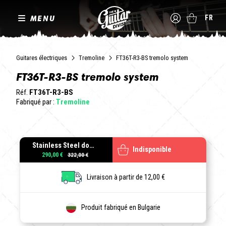
MENU
FR
Guitares électriques
Tremoline
FT36T-R3-BS tremolo system
FT36T-R3-BS tremolo system
Réf.
FT36T-R3-BS
Fabriqué par :
Tremoline
Stainless Steel double locking tremolo + R3 (42.8mm) Locking Nut, Black
Indisponible
290,00 €
Livraison à partir de 12,00 €
Produit fabriqué en Bulgarie