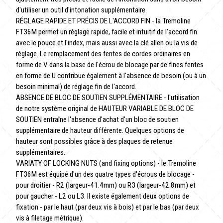
d'utiliser un outil d'intonation supplémentaire.
RÉGLAGE RAPIDE ET PRÉCIS DE L'ACCORD FIN - la Tremoline
FT36M permet un réglage rapide, facile et intuitif de l'accord fin
avec le pouce et l'index, mais aussi avec la clé allen ou la vis de
réglage. Le remplacement des fentes de cordes ordinaires en
forme de V dans la base de l'écrou de blocage par de fines fentes
en forme de U contribue également à l'absence de besoin (ou à un
besoin minimal) de réglage fin de l'accord.
ABSENCE DE BLOC DE SOUTIEN SUPPLÉMENTAIRE - l'utilisation
de notre système original de HAUTEUR VARIABLE DE BLOC DE
SOUTIEN entraîne l'absence d'achat d'un bloc de soutien
supplémentaire de hauteur différente. Quelques options de
hauteur sont possibles grâce à des plaques de retenue
supplémentaires.
VARIATY OF LOCKING NUTS (and fixing options) - le Tremoline
FT36M est équipé d'un des quatre types d'écrous de blocage -
pour droitier - R2 (largeur-41.4mm) ou R3 (largeur-42.8mm) et
pour gaucher - L2 ou L3. Il existe également deux options de
fixation - par le haut (par deux vis à bois) et par le bas (par deux
vis à filetage métrique).