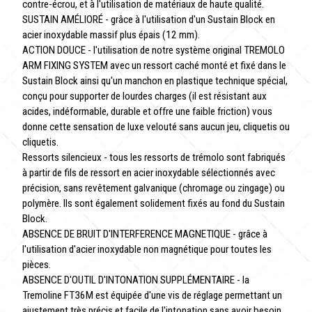
contre-écrou, et à l'utilisation de matériaux de haute qualité.
SUSTAIN AMÉLIORÉ - grâce à l'utilisation d'un Sustain Block en
acier inoxydable massif plus épais (12 mm).
ACTION DOUCE - l'utilisation de notre système original TREMOLO
ARM FIXING SYSTEM avec un ressort caché monté et fixé dans le
Sustain Block ainsi qu'un manchon en plastique technique spécial,
conçu pour supporter de lourdes charges (il est résistant aux
acides, indéformable, durable et offre une faible friction) vous
donne cette sensation de luxe velouté sans aucun jeu, cliquetis ou
cliquetis.
Ressorts silencieux - tous les ressorts de trémolo sont fabriqués
à partir de fils de ressort en acier inoxydable sélectionnés avec
précision, sans revêtement galvanique (chromage ou zingage) ou
polymère. Ils sont également solidement fixés au fond du Sustain
Block.
ABSENCE DE BRUIT D'INTERFERENCE MAGNETIQUE - grâce à
l'utilisation d'acier inoxydable non magnétique pour toutes les
pièces.
ABSENCE D'OUTIL D'INTONATION SUPPLÉMENTAIRE - la
Tremoline FT36M est équipée d'une vis de réglage permettant un
ajustement très précis et facile de l'intonation sans avoir besoin