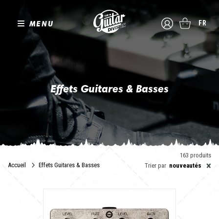
MENU
FR
Effets Guitares & Basses
The Guitar Division vous propose le meilleur des pédales et
préamplis alternatifs. Vous trouverez ici aussi bien des pédales à
étages de gain allant du crunch à la saturation que les
indispensables effets de spacialisation et de modulation.
Nous vous proposons des marques sélectionnées pour leur qualité
163 produits
et leur savoir-faire afin que vous puissiez bénéficier d'instruments
×
Accueil
Effets Guitares & Basses
Trier par
nouveautés
d'exception sous vos pieds. C'est le moment de libérer votre
potentiel d'expression sonore. Mais attention : l'addiction aux
fabrications les plus dingues vous guette !